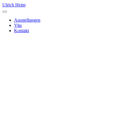
Skip
Ulrich Heim
to
Menu
content
Ausstellungen
Vita
Kontakt
Landschaft